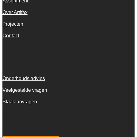
Assortiment
Over Artifax
Projecten
Contact
Informatie
Onderhouds advies
Veelgestelde vragen
Staalaanvragen
KvK 72916516
BTW NL001973601B13