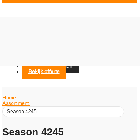
Vloer opties
Assortiment
Branches
Over Artifax
Projecten
FAQ
Contact opnemen
Bekijk offerte
Home
/
Assortiment
/
Season 4245
Season 4245