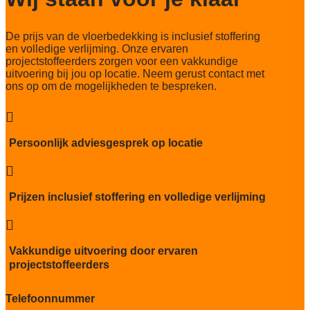
Slijtvastheid NF EN 1307
De prijs van de vloerbedekking is inclusief stoffering
klasse 33 LC 1+ Rolstoel A
en volledige verlijming. Onze ervaren
projectstoffeerders zorgen voor een vakkundige
Thermische weerstand
uitvoering bij jou op locatie. Neem gerust contact met
0,17 m²C° / W
ons op om de mogelijkheden te bespreken.
Geluidsisolatie
24 dB

Brandwerend
Persoonlijk adviesgesprek op locatie
Bfl-S1

Kwaliteitslabel GUT
0C668DA8
Prijzen inclusief stoffering en volledige verlijming
Particulier gebruik

sterk
Vakkundige uitvoering door ervaren
Project gebruik
projectstoffeerders
sterk
Telefoonnummer