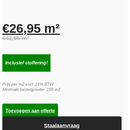
€
26,95
m²
€
32,95
m²
Oorspronkelijke
Huidige
prijs
prijs
Inclusief stoffering!
was:
is:
Prijs per m2 excl. 21% BTW
€32,95.
€26,95.
Minimale bestelgrootte: 100 m2
Toevoegen aan offerte
Staalaanvraag