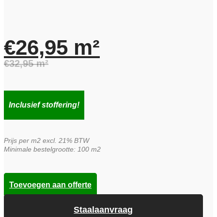
€
26,95
m²
€
32,95
m²
Oorspronkelijke
Huidige
prijs
prijs
Inclusief stoffering!
was:
is:
Prijs per m2 excl. 21% BTW
€32,95.
€26,95.
Minimale bestelgrootte: 100 m2
Toevoegen aan offerte
Staalaanvraag