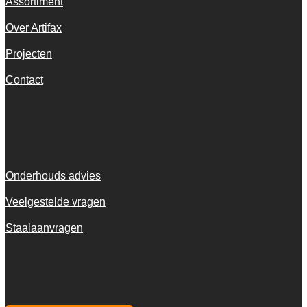
Assortiment
Over Artifax
Projecten
Contact
Informatie
Onderhouds advies
Veelgestelde vragen
Staalaanvragen
KvK 72916516
BTW NL001973601B13