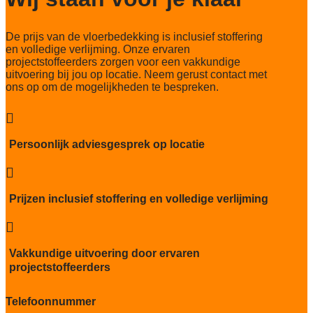
Slijtvastheid NF EN 1307
De prijs van de vloerbedekking is inclusief stoffering
klasse 33 LC 1+ Rolstoel A
en volledige verlijming. Onze ervaren
projectstoffeerders zorgen voor een vakkundige
Thermische weerstand
uitvoering bij jou op locatie. Neem gerust contact met
0,17 m²C° / W
ons op om de mogelijkheden te bespreken.
Geluidsisolatie
24 dB

Brandwerend
Persoonlijk adviesgesprek op locatie
Bfl-S1

Kwaliteitslabel GUT
0C668DA8
Prijzen inclusief stoffering en volledige verlijming
Particulier gebruik

sterk
Vakkundige uitvoering door ervaren
Project gebruik
projectstoffeerders
sterk
Telefoonnummer