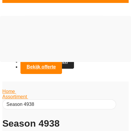
Vloer opties
Assortiment
Branches
Over Artifax
Projecten
FAQ
Contact opnemen
Bekijk offerte
Home
/
Assortiment
/
Season 4938
Season 4938