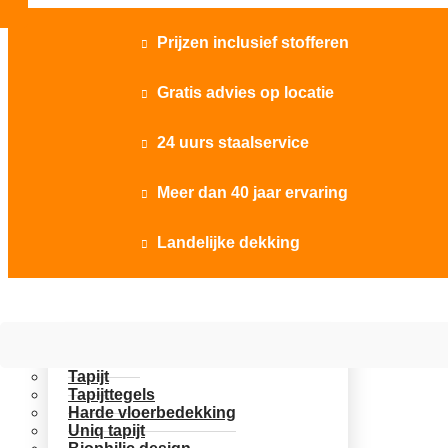
Prijzen inclusief stofferen

Gratis advies op locatie

24 uurs staalservice

Meer dan 40 jaar ervaring

Landelijke dekking

Vloer opties
Uitgelicht
Tapijt
Tapijttegels
Harde vloerbedekking
Uniq tapijt