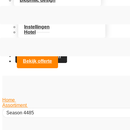
Biophilic design
Assortiment
Branches
Kantoor
Instellingen
Hotel
Over Artifax
Projecten
FAQ
Contact opnemen
Bekijk offerte
Home
/
Assortiment
/
Season 4485