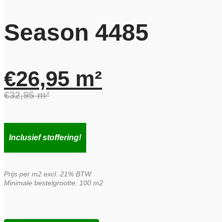
Season 4485
€
26,95
m²
€
32,95
m²
Oorspronkelijke
Huidige
prijs
prijs
Inclusief stoffering!
was:
is:
Prijs per m2 excl. 21% BTW
€32,95.
€26,95.
Minimale bestelgrootte: 100 m2