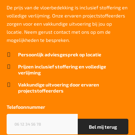
7/8
De prijs van de vloerbedekking is inclusief stoffering en
volledige verlijming. Onze ervaren projectstoffeerders
Slijtvastheid NF EN 1307
klasse 33 LC 1+ Rolstoel A
zorgen voor een vakkundige uitvoering bij jou op
locatie. Neem gerust contact met ons op om de
Thermische weerstand
0,17 m²C° / W
mogelijkheden te bespreken.
Geluidsisolatie

Persoonlijk adviesgesprek op locatie
24 dB
Brandwerend

Prijzen inclusief stoffering en volledige
Bfl-S1
verlijming
Kwaliteitslabel GUT

Vakkundige uitvoering door ervaren
0C668DA8
projectstoffeerders
Particulier gebruik
sterk
Telefoonnummer
Project gebruik
Telefoonnummer
(Vereist)
sterk