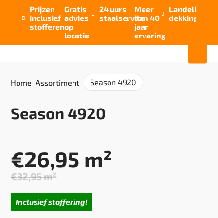
Prijzen
Gratis
24 uurs
Meer
Landelijke


inclusief
advies
staalservice
dan 40
dekking



stofferen
op
jaar
locatie
ervaring
Season 4920
Home
/
Assortiment
/
Season 4920
€
26,95
m²
€
32,95
m²
Oorspronkelijke
Huidige
prijs
prijs
Inclusief stoffering!
was:
is: