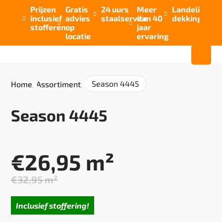
Prijzen
Gratis
24 uurs
Meer
Landelijke


inclusief
advies
staalservice
dan 40
dekking



stofferen
op
jaar
locatie
ervaring
Season 4445
Home
/
Assortiment
/
Season 4445
€
26,95
m²
€
32,95
m²
Oorspronkelijke
Huidige
prijs
prijs
Inclusief stoffering!
was:
is: