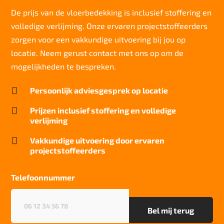
7/8
De prijs van de vloerbedekking is inclusief stoffering en
volledige verlijming. Onze ervaren projectstoffeerders
Slijtvastheid NF EN 1307
klasse 33 LC 1+ Rolstoel A
zorgen voor een vakkundige uitvoering bij jou op
locatie. Neem gerust contact met ons op om de
Thermische weerstand
0,17 m²C° / W
mogelijkheden te bespreken.
Geluidsisolatie

Persoonlijk adviesgesprek op locatie
24 dB
Brandwerend

Prijzen inclusief stoffering en volledige
Bfl-S1
verlijming
Kwaliteitslabel GUT

Vakkundige uitvoering door ervaren
0C668DA8
projectstoffeerders
Particulier gebruik
sterk
Telefoonnummer
Project gebruik
Telefoonnummer
(Vereist)
sterk