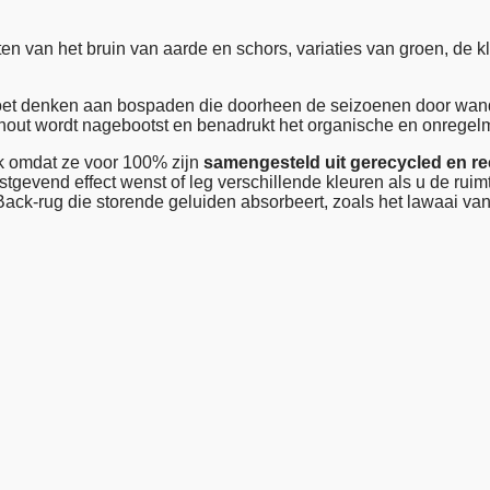
n van het bruin van aarde en schors, variaties van groen, de kl
k doet denken aan bospaden die doorheen de seizoenen door wa
out wordt nagebootst en benadrukt het organische en onregelmati
jk omdat ze voor 100% zijn
samengesteld uit gerecycled en re
tgevend effect wenst of leg verschillende kleuren als u de ruim
Back-rug die storende geluiden absorbeert, zoals het lawaai v