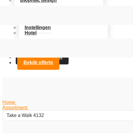
Biophilic design
Assortiment
Branches
Kantoor
Instellingen
Hotel
Over Artifax
Projecten
FAQ
Contact opnemen
Bekijk offerte
Home
/
Assortiment
/
Take a Walk 4132