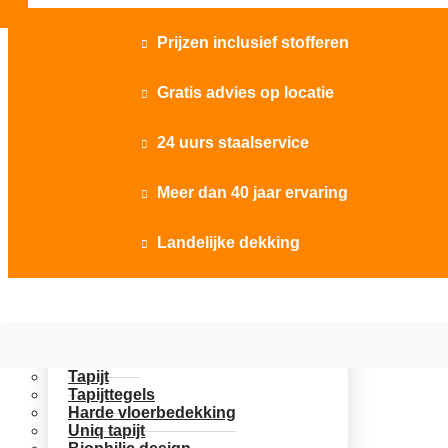
Prijzen inclusief stofferen

Gratis advies op locatie

24 uurs staalservice

Meer dan 40 jaar ervaring

Landelijke dekking

Vloer opties
Uitgelicht
Tapijt
Tapijttegels
Harde vloerbedekking
Uniq tapijt