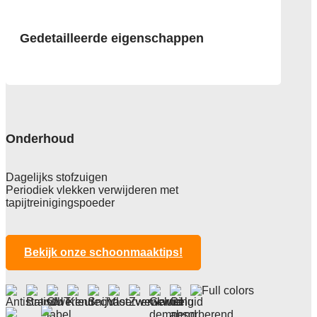
Gedetailleerde eigenschappen
Afmeting
50x50 cm
Pool
100% Polyamide, gerenegeerd garen
Onderhoud
Econyl
Poolgewicht
Dagelijks stofzuigen
650 gr/m2
Periodiek vlekken verwijderen met
tapijtreinigingspoeder
Poolhoogte
2,4 mm
Totale hoogte
Bekijk onze schoonmaaktips!
5,9 mm
Anti statisch
ja, , 2kv