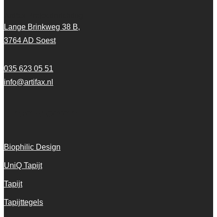
Artifax Projectinrichting
Lange Brinkweg 38 B,
3764 AD Soest
035 623 05 51
info@artifax.nl
Onze vloeren
Biophilic Design
UniQ Tapijt
Tapijt
Tapijttegels