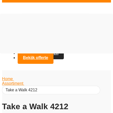
Vloer opties
Assortiment
Branches
Over Artifax
Projecten
FAQ
Contact opnemen
Bekijk offerte
Home
/
Assortiment
/
Take a Walk 4212
Take a Walk 4212