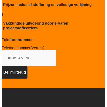
Kwaliteitslabel GUT
Prijzen inclusief stoffering en volledige verlijming
A7BE310F

Particulier gebruik
sterk
Vakkundige uitvoering door ervaren
projectstoffeerders
Project gebruik
zwaar
Telefoonnummer
Telefoonnummer
(Vereist)