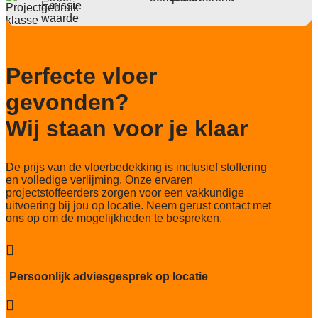
Deling
1/10"
Aantal noppen
231280 noppen/m2
Perfecte vloer
Totaal gwicht
gevonden?
4000 gr/m2
Wij staan voor je klaar
Lichtechtheid NF EN ISO 105-B02
5-6/8
De prijs van de vloerbedekking is inclusief stoffering
Slijtvastheid NF EN 1307
en volledige verlijming. Onze ervaren
klasse 33 LC 1+ Rolstoel A
projectstoffeerders zorgen voor een vakkundige
uitvoering bij jou op locatie. Neem gerust contact met
Thermische weerstand
ons op om de mogelijkheden te bespreken.
0,15 m²C° / W
Geluidsisolatie

25 dB
Persoonlijk adviesgesprek op locatie
Brandwerend
Bfl-S1
