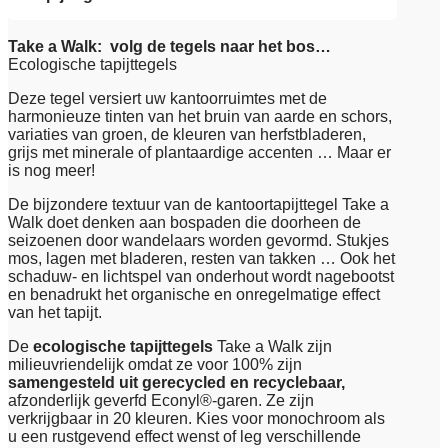
Take a Walk: volg de tegels naar het bos…
Ecologische tapijttegels
Deze tegel versiert uw kantoorruimtes met de
harmonieuze tinten van het bruin van aarde en schors,
variaties van groen, de kleuren van herfstbladeren,
grijs met minerale of plantaardige accenten … Maar er
is nog meer!
De bijzondere textuur van de kantoortapijttegel Take a
Walk doet denken aan bospaden die doorheen de
seizoenen door wandelaars worden gevormd. Stukjes
mos, lagen met bladeren, resten van takken … Ook het
schaduw- en lichtspel van onderhout wordt nagebootst
en benadrukt het organische en onregelmatige effect
van het tapijt.
De
ecologische tapijttegels
Take a Walk zijn
milieuvriendelijk omdat ze voor 100% zijn
samengesteld uit gerecycled en recyclebaar,
afzonderlijk geverfd Econyl®-garen. Ze zijn
verkrijgbaar in 20 kleuren. Kies voor monochroom als
u een rustgevend effect wenst of leg verschillende