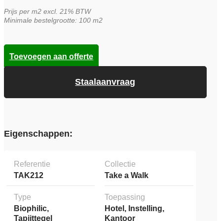
Prijs per m2 excl. 21% BTW
Minimale bestelgrootte: 100 m2
Toevoegen aan offerte
Staalaanvraag
Eigenschappen:
Referentie
Collectie
TAK212
Take a Walk
Type
Toepassing
Biophilic,
Hotel, Instelling,
Tapijttegel
Kantoor