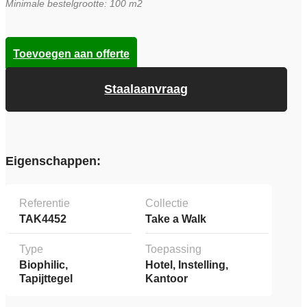
Minimale bestelgrootte: 100 m2
Toevoegen aan offerte
Staalaanvraag
Eigenschappen:
Referentie
Collectie
TAK4452
Take a Walk
Type
Toepassing
Biophilic,
Hotel, Instelling,
Tapijttegel
Kantoor