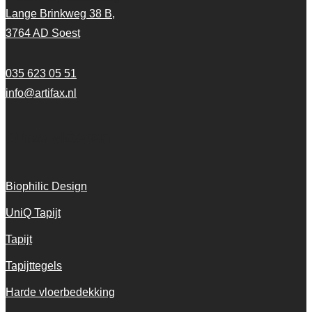
Lange Brinkweg 38 B,
3764 AD Soest
035 623 05 51
info@artifax.nl
Onze vloeren
Biophilic Design
UniQ Tapijt
Tapijt
Tapijttegels
Harde vloerbedekking