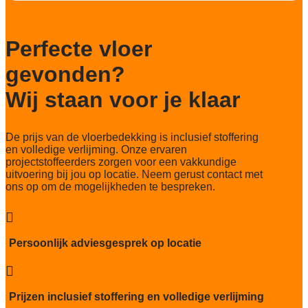
1/10"
Aantal noppen
231280 noppen/m2
Perfecte vloer
Totaal gwicht
gevonden?
4000 gr/m2
Wij staan voor je klaar
Lichtechtheid NF EN ISO 105-B02
5-6/8
De prijs van de vloerbedekking is inclusief stoffering
Slijtvastheid NF EN 1307
en volledige verlijming. Onze ervaren
klasse 33 LC 1+ Rolstoel A
projectstoffeerders zorgen voor een vakkundige
uitvoering bij jou op locatie. Neem gerust contact met
Thermische weerstand
ons op om de mogelijkheden te bespreken.
0,15 m²C° / W
Geluidsisolatie

25 dB
Persoonlijk adviesgesprek op locatie
Brandwerend
Bfl-S1

Kwaliteitslabel GUT
Prijzen inclusief stoffering en volledige verlijming
A7BE310F