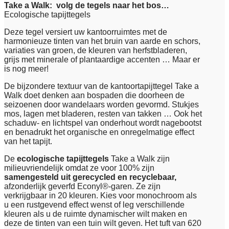
Take a Walk: volg de tegels naar het bos…
Ecologische tapijttegels
Deze tegel versiert uw kantoorruimtes met de
harmonieuze tinten van het bruin van aarde en schors,
variaties van groen, de kleuren van herfstbladeren,
grijs met minerale of plantaardige accenten … Maar er
is nog meer!
De bijzondere textuur van de kantoortapijttegel Take a
Walk doet denken aan bospaden die doorheen de
seizoenen door wandelaars worden gevormd. Stukjes
mos, lagen met bladeren, resten van takken … Ook het
schaduw- en lichtspel van onderhout wordt nagebootst
en benadrukt het organische en onregelmatige effect
van het tapijt.
De
ecologische tapijttegels
Take a Walk zijn
milieuvriendelijk omdat ze voor 100% zijn
samengesteld uit gerecycled en recyclebaar,
afzonderlijk geverfd Econyl®-garen. Ze zijn
verkrijgbaar in 20 kleuren. Kies voor monochroom als
u een rustgevend effect wenst of leg verschillende
kleuren als u de ruimte dynamischer wilt maken en
deze de tinten van een tuin wilt geven. Het tuft van 620