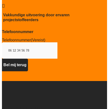

Particulier gebruik
sterk
Vakkundige uitvoering door ervaren
projectstoffeerders
Project gebruik
zwaar
Telefoonnummer
Telefoonnummer
(Vereist)
Artifax Projectinrichting