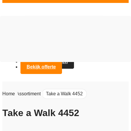
Vloer opties
Assortiment
Branches
Over Artifax
Projecten
FAQ
Contact opnemen
Bekijk offerte
Home
/
Assortiment
/
Take a Walk 4452
Take a Walk 4452