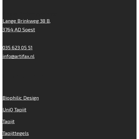
Artifax Projectinrichting
Lange Brinkweg 38 B,
3764 AD Soest
035 623 05 51
info@artifax.nl
Onze vloeren
Biophilic Design
UniQ Tapijt
Tapijt
Tapijttegels