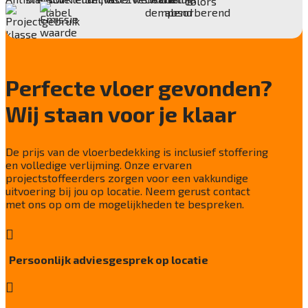
Deling
1/10"
Aantal noppen
231280 noppen/m2
Perfecte vloer gevonden?
Totaal gwicht
Wij staan voor je klaar
4000 gr/m2
Lichtechtheid NF EN ISO 105-B02
5-6/8
De prijs van de vloerbedekking is inclusief stoffering
en volledige verlijming. Onze ervaren
Slijtvastheid NF EN 1307
projectstoffeerders zorgen voor een vakkundige
klasse 33 LC 1+ Rolstoel A
uitvoering bij jou op locatie. Neem gerust contact
met ons op om de mogelijkheden te bespreken.
Thermische weerstand
0,15 m²C° / W

Geluidsisolatie
Persoonlijk adviesgesprek op locatie
25 dB

Brandwerend
Bfl-S1