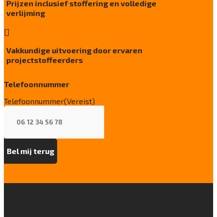
Prijzen inclusief stoffering en volledige
Kwaliteitslabel GUT
verlijming
A7BE310F

Particulier gebruik
sterk
Vakkundige uitvoering door ervaren
projectstoffeerders
Project gebruik
zwaar
Telefoonnummer
Telefoonnummer
(Vereist)