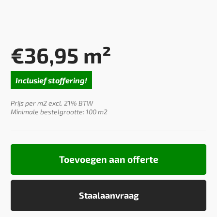
€
36,95
m²
Inclusief stoffering!
Prijs per m2 excl. 21% BTW
Minimale bestelgrootte: 100 m2
Toevoegen aan offerte
Staalaanvraag