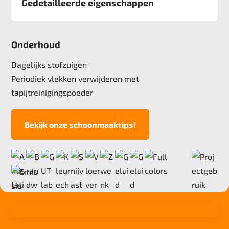
Gedetailleerde eigenschappen
Afmeting
50x50 cm
Onderhoud
Pool
100% Polyamide, gerenegeerd garen Econyl
Dagelijks stofzuigen
Poolgewicht
Periodiek vlekken verwijderen met
650 gr/m2
tapijtreinigingspoeder
Poolhoogte
2,4 mm
Bekijk onze schoonmaaktips!
Totale hoogte
5,9 mm
Anti statisch
ja, , 2kv
Deling
1/10"
Aantal noppen
231280 noppen/m2