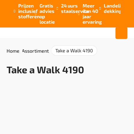
Prijzen
Gratis
24 uurs
Meer
Landelijke


inclusief
advies
staalservice
dan 40
dekking



stofferen
op
jaar
locatie
ervaring
Take a Walk 4190
Home
/
Assortiment
/
Take a Walk 4190