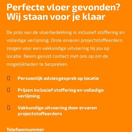
Perfecte vloer gevonden?
Totaal gwicht
Wij staan voor je klaar
4000 gr/m2
Lichtechtheid NF EN ISO 105-B02
5-6/8
De prijs van de vloerbedekking is inclusief stoffering en
volledige verlijming. Onze ervaren projectstoffeerders
Slijtvastheid NF EN 1307
klasse 33 LC 1+ Rolstoel A
zorgen voor een vakkundige uitvoering bij jou op
locatie. Neem gerust contact met ons op om de
Thermische weerstand
0,15 m²C° / W
mogelijkheden te bespreken.
Geluidsisolatie

Persoonlijk adviesgesprek op locatie
25 dB
Brandwerend

Prijzen inclusief stoffering en volledige
Bfl-S1
verlijming
Kwaliteitslabel GUT

Vakkundige uitvoering door ervaren
A7BE310F
projectstoffeerders
Particulier gebruik
sterk
Telefoonnummer