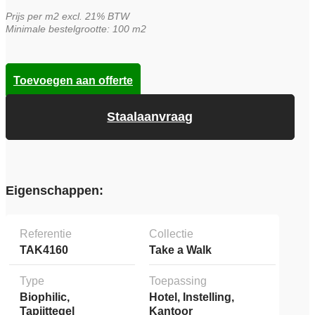
Prijs per m2 excl. 21% BTW
Minimale bestelgrootte: 100 m2
Toevoegen aan offerte
Staalaanvraag
Eigenschappen:
Referentie
Collectie
TAK4160
Take a Walk
Type
Toepassing
Biophilic,
Hotel, Instelling,
Tapijttegel
Kantoor