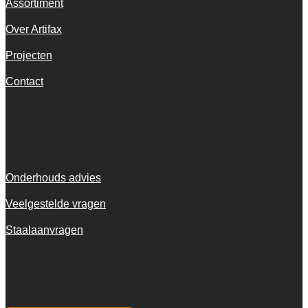
Assortiment
Over Artifax
Projecten
Contact
Informatie
Onderhouds advies
Veelgestelde vragen
Staalaanvragen
KvK 72916516
BTW NL001973601B13