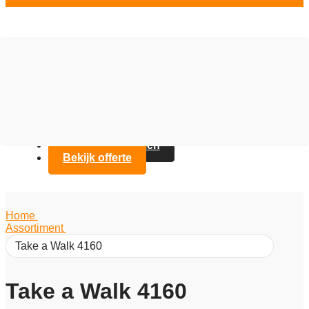
Vloer opties
Assortiment
Branches
Over Artifax
Projecten
FAQ
Contact opnemen
Bekijk offerte
Home
/
Assortiment
/
Take a Walk 4160
Take a Walk 4160