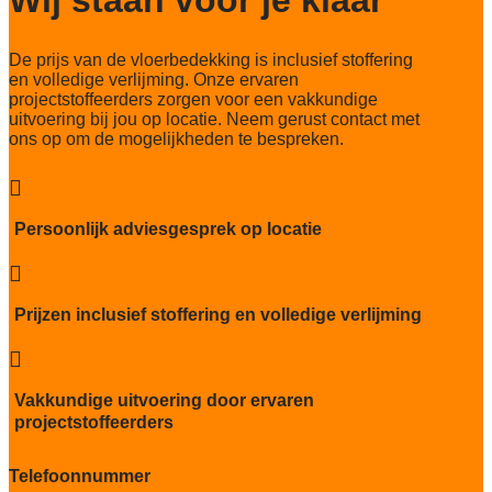
Lichtechtheid NF EN ISO 105-B02
5-6/8
De prijs van de vloerbedekking is inclusief stoffering
Slijtvastheid NF EN 1307
en volledige verlijming. Onze ervaren
klasse 33 LC 1+ Rolstoel A
projectstoffeerders zorgen voor een vakkundige
uitvoering bij jou op locatie. Neem gerust contact met
Thermische weerstand
ons op om de mogelijkheden te bespreken.
0,15 m²C° / W
Geluidsisolatie

25 dB
Persoonlijk adviesgesprek op locatie
Brandwerend
Bfl-S1

Kwaliteitslabel GUT
Prijzen inclusief stoffering en volledige verlijming
A7BE310F

Particulier gebruik
sterk
Vakkundige uitvoering door ervaren
projectstoffeerders
Project gebruik
zwaar
Telefoonnummer