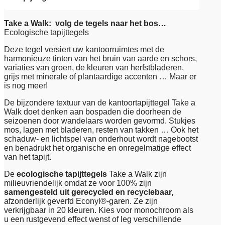
Take a Walk: volg de tegels naar het bos…
Ecologische tapijttegels
Deze tegel versiert uw kantoorruimtes met de
harmonieuze tinten van het bruin van aarde en schors,
variaties van groen, de kleuren van herfstbladeren,
grijs met minerale of plantaardige accenten … Maar er
is nog meer!
De bijzondere textuur van de kantoortapijttegel Take a
Walk doet denken aan bospaden die doorheen de
seizoenen door wandelaars worden gevormd. Stukjes
mos, lagen met bladeren, resten van takken … Ook het
schaduw- en lichtspel van onderhout wordt nagebootst
en benadrukt het organische en onregelmatige effect
van het tapijt.
De
ecologische tapijttegels
Take a Walk zijn
milieuvriendelijk omdat ze voor 100% zijn
samengesteld uit gerecycled en recyclebaar,
afzonderlijk geverfd Econyl®-garen. Ze zijn
verkrijgbaar in 20 kleuren. Kies voor monochroom als
u een rustgevend effect wenst of leg verschillende