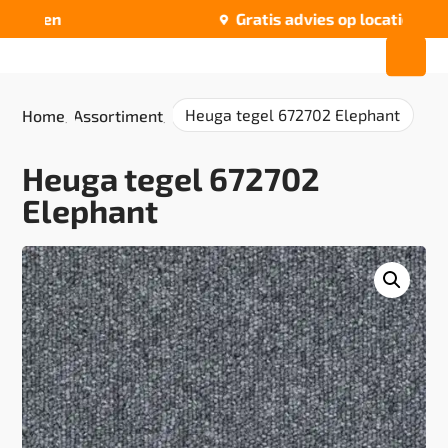
offeren
Gratis advies op locatie

Heuga tegel 672702 Elephant
Home
/
Assortiment
/
Heuga tegel 672702
Elephant