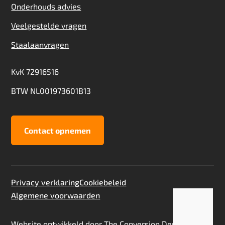
Onderhouds advies
Veelgestelde vragen
Staalaanvragen
KvK 72916516
BTW NL001973601B13
Contact opnemen
Privacy verklaring
Cookiebeleid
Algemene voorwaarden
Toevoegen aan offerte
Staalaanvraag
Website ontwikkeld door
The Conversion Department