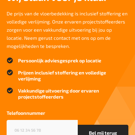
Lichtechtheid NF EN ISO 105-B02
>6
De prijs van de vloerbedekking is inclusief stoffering en
volledige verlijming. Onze ervaren projectstoffeerders
Slijtvastheid NF EN 1307
klasse 33 LC 1+ Rolstoel A
zorgen voor een vakkundige uitvoering bij jou op
locatie. Neem gerust contact met ons op om de
Geluidsisolatie
23 dB
mogelijkheden te bespreken.
Brandwerend

Persoonlijk adviesgesprek op locatie
Cfl-S1
Kwaliteitslabel GUT

Prijzen inclusief stoffering en volledige
OC5650AF
verlijming
Particulier gebruik

Vakkundige uitvoering door ervaren
zwaar
projectstoffeerders
Project gebruik
zwaar
Telefoonnummer
Telefoonnummer
(Vereist)