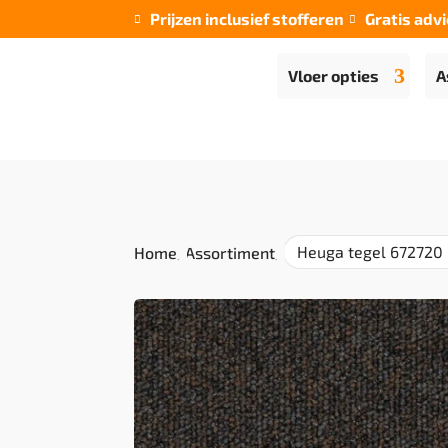
Prijzen inclusief stofferen
Gratis advi


Vloer opties
A
Heuga tegel 672720
Home
/
Assortiment
/