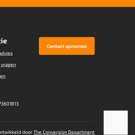
ie
Contact opnemen
advies
 vragen
gen
3601B13
ntwikkeld door
The Conversion Department