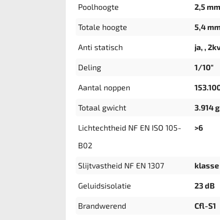
Poolhoogte
2,5 m
Totale hoogte
5,4 m
Anti statisch
ja, , 2k
Deling
1/10"
Aantal noppen
153.10
Totaal gwicht
3.914 
Lichtechtheid NF EN ISO 105-
>6
B02
Slijtvastheid NF EN 1307
klasse 
Geluidsisolatie
23 dB
Brandwerend
Cfl-S1