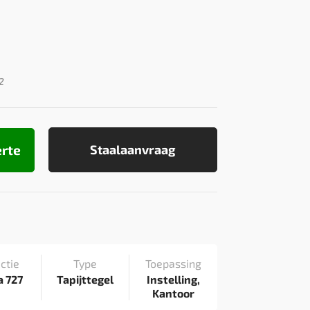
2
erte
Staalaanvraag
ctie
Type
Toepassing
a 727
Tapijttegel
Instelling,
Kantoor