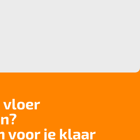
 vloer
n?
n voor je klaar