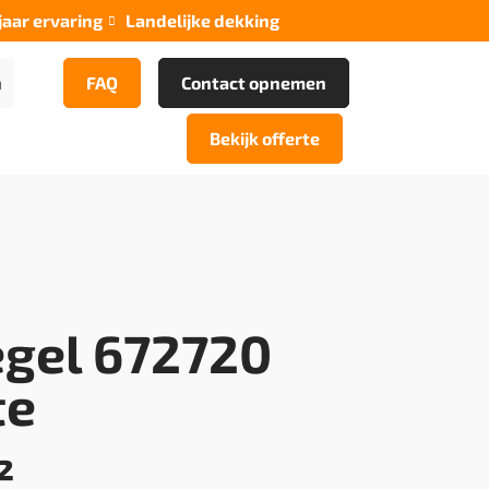
jaar ervaring
Landelijke dekking

n
FAQ
Contact opnemen
Bekijk offerte
egel 672720
te
²