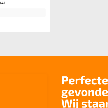
0AF
Perfecte
gevonde
Wij staa