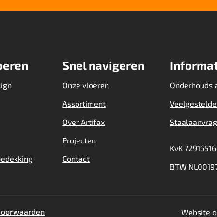
oeren
Snel navigeren
Informat
sign
Onze vloeren
Onderhouds 
Assortiment
Veelgestelde
Over Artifax
Staalaanvra
Projecten
KvK 72916516
bedekking
Contact
BTW NL00197
voorwaarden
Website o