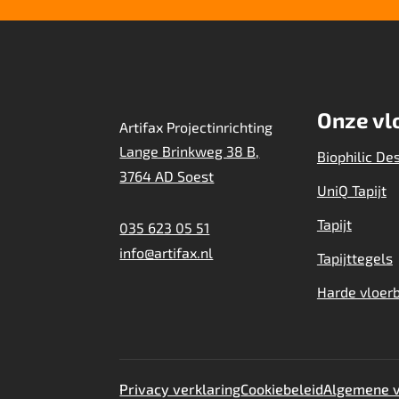
Onze vl
Artifax Projectinrichting
Lange Brinkweg 38 B,
Biophilic De
3764 AD Soest
UniQ Tapijt
Tapijt
035 623 05 51
info@artifax.nl
Tapijttegels
Harde vloer
Privacy verklaring
Cookiebeleid
Algemene 