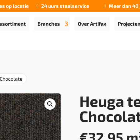
es op locatie
24 uurs staalservice
Meer dan 40 


ssortiment
Branches
Over Artifax
Projecte
 Chocolate
Heuga t
Chocola
€
32,95
m