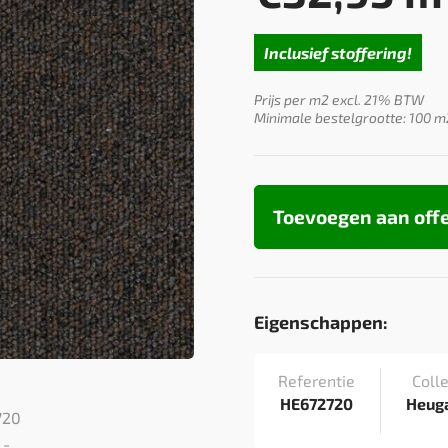
Inclusief stoffering!
Prijs per m2 excl. 21% BTW
Minimale bestelgrootte: 100 m
Toevoegen aan off
Eigenschappen:
Referentie
Colle
HE672720
Heug