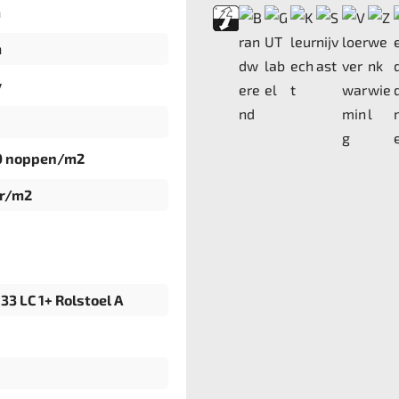
m
m
v
0 noppen/m2
gr/m2
33 LC 1+ Rolstoel A