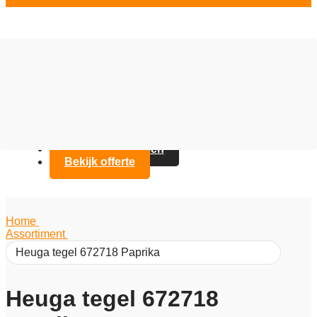
Vloer opties
Assortiment
Branches
Over Artifax
Projecten
FAQ
Contact opnemen
Bekijk offerte
Home
/
Assortiment
/
Heuga tegel 672718 Paprika
Heuga tegel 672718