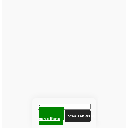
Heuga
tegel
Toevoegen
672718
Staalaanvraag
aan offerte
Paprika
aantal