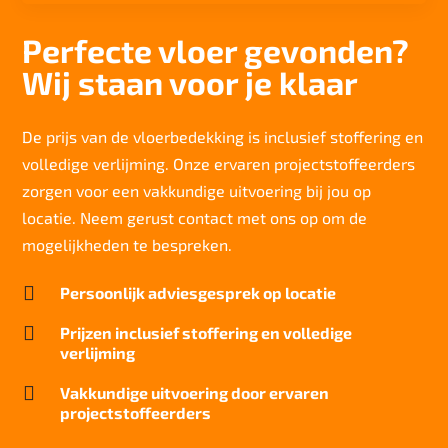
Aantal noppen
153.100 noppen/m2
Perfecte vloer gevonden?
Totaal gwicht
Wij staan voor je klaar
3.914 gr/m2
Lichtechtheid NF EN ISO 105-B02
>6
De prijs van de vloerbedekking is inclusief stoffering en
volledige verlijming. Onze ervaren projectstoffeerders
Slijtvastheid NF EN 1307
klasse 33 LC 1+ Rolstoel A
zorgen voor een vakkundige uitvoering bij jou op
locatie. Neem gerust contact met ons op om de
Geluidsisolatie
23 dB
mogelijkheden te bespreken.
Brandwerend

Persoonlijk adviesgesprek op locatie
Cfl-S1
Kwaliteitslabel GUT

Prijzen inclusief stoffering en volledige
OC5650AF
verlijming
Particulier gebruik

Vakkundige uitvoering door ervaren
zwaar
projectstoffeerders
Project gebruik