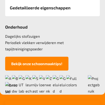
Gedetailleerde eigenschappen
Afmeting
50x50 cm, 5 m2 verpakking
Onderhoud
Pool
100% Polyamide
Dagelijks stofzuigen
Poolgewicht
Periodiek vlekken verwijderen met
550 gr/m2
tapijtreinigingspoeder
Poolhoogte
2,5 mm
Bekijk onze schoonmaaktips!
Totale hoogte
5,4 mm
Anti statisch
ja, , 2kv
Deling
1/10"