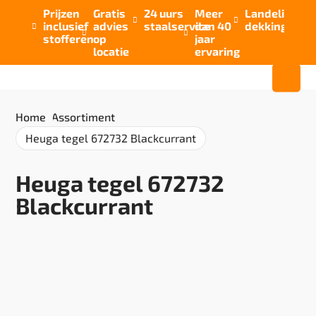
Prijzen
Gratis
24 uurs
Meer
Landelijke


inclusief
advies
staalservice
dan 40
dekking



stofferen
op
jaar
locatie
ervaring
Home
/
Assortiment
/
Heuga tegel 672732 Blackcurrant
Heuga tegel 672732
Blackcurrant