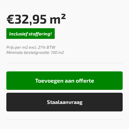
€
32,95
m²
Inclusief stoffering!
Prijs per m2 excl. 21% BTW
Minimale bestelgrootte: 100 m2
Toevoegen aan offerte
Staalaanvraag