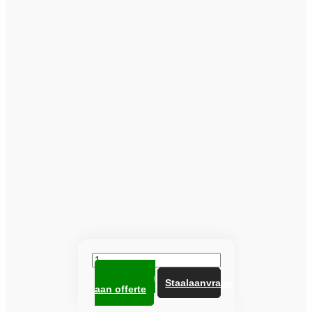
Heuga
tegel
Toevoegen
672712
Staalaanvraag
aan offerte
Nutmeg
aantal