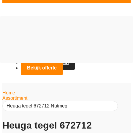
Vloer opties
Assortiment
Branches
Over Artifax
Projecten
FAQ
Contact opnemen
Bekijk offerte
Home
/
Assortiment
/
Heuga tegel 672712 Nutmeg
Heuga tegel 672712