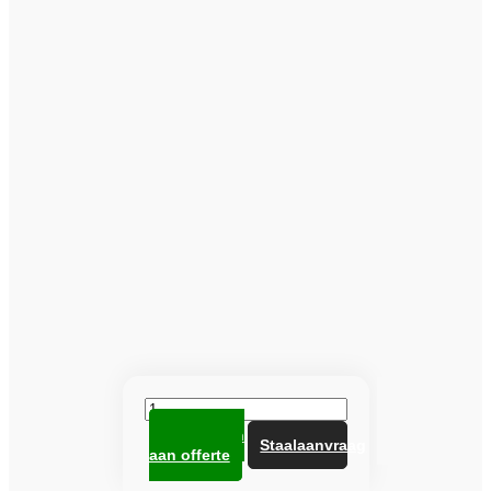
Heuga
tegel
Toevoegen
672713
Staalaanvraag
aan offerte
Oyster
aantal