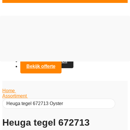
Vloer opties
Assortiment
Branches
Over Artifax
Projecten
FAQ
Contact opnemen
Bekijk offerte
Home
/
Assortiment
/
Heuga tegel 672713 Oyster
Heuga tegel 672713