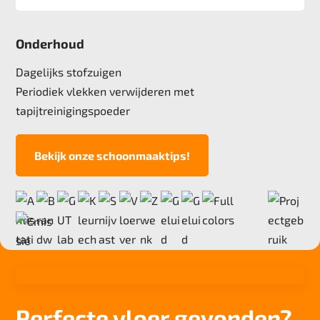
Afmeting
50x50 cm, 5 m2 verpakking
Onderhoud
Pool
100% Polyamide
Dagelijks stofzuigen
Poolgewicht
Periodiek vlekken verwijderen met
550 gr/m2
tapijtreinigingspoeder
Poolhoogte
2,5 mm
Bekijk onze schoonmaaktips!
Totale hoogte
5,4 mm
Anti statisch
ja, , 2kv
Deling
1/10"
Aantal noppen
153.100 noppen/m2
Perfecte vloer gevonden?