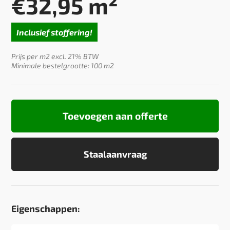
€
32,95
m²
Inclusief stoffering!
Prijs per m2 excl. 21% BTW
Minimale bestelgrootte: 100 m2
Toevoegen aan offerte
Staalaanvraag
Eigenschappen: