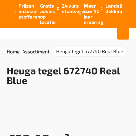
Prijzen
Gratis
24 uurs
Meer
Landelijke


inclusief
advies
staalservice
dan 40
dekking



stofferen
op
jaar
locatie
ervaring
Heuga tegel 672740 Real Blue
Home
/
Assortiment
/
Heuga tegel 672740 Real
Blue