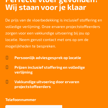
Totaal gwicht
Wij staan voor je klaar
3.914 gr/m2
Lichtechtheid NF EN ISO 105-B02
>6
De prijs van de vloerbedekking is inclusief stoffering en
volledige verlijming. Onze ervaren projectstoffeerders
Slijtvastheid NF EN 1307
klasse 33 LC 1+ Rolstoel A
zorgen voor een vakkundige uitvoering bij jou op
locatie. Neem gerust contact met ons op om de
Geluidsisolatie
23 dB
mogelijkheden te bespreken.
Brandwerend

Persoonlijk adviesgesprek op locatie
Cfl-S1
Kwaliteitslabel GUT

Prijzen inclusief stoffering en volledige
OC5650AF
verlijming
Particulier gebruik

Vakkundige uitvoering door ervaren
zwaar
projectstoffeerders
Project gebruik
zwaar
Telefoonnummer