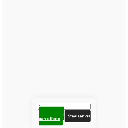
Heuga
tegel
Toevoegen
672724
Staalaanvraag
aan offerte
Mauve
aantal