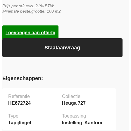
Prijs per m2 excl. 21% BTW
Minimale bestelgrootte: 100 m2
Toevoegen aan offerte
Staalaanvraag
Eigenschappen:
Referentie
Collectie
HE672724
Heuga 727
Type
Toepassing
Tapijttegel
Instelling, Kantoor