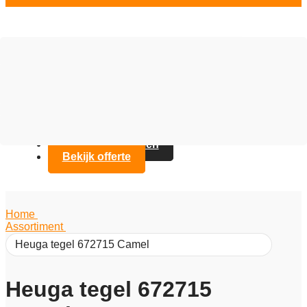
Vloer opties
Assortiment
Branches
Over Artifax
Projecten
FAQ
Contact opnemen
Bekijk offerte
Home
/
Assortiment
/
Heuga tegel 672715 Camel
Heuga tegel 672715