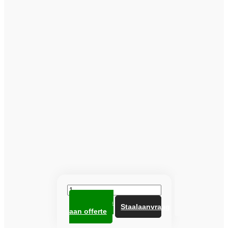
Heuga
tegel
Toevoegen
672715
Staalaanvraag
aan offerte
Camel
aantal