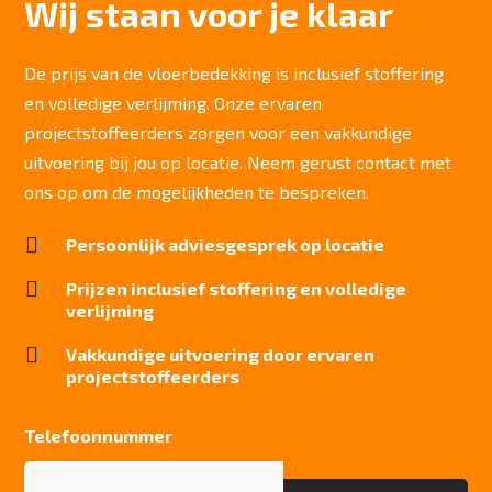
Wij staan voor je klaar
3.914 gr/m2
Lichtechtheid NF EN ISO 105-B02
>6
De prijs van de vloerbedekking is inclusief stoffering
en volledige verlijming. Onze ervaren
Slijtvastheid NF EN 1307
klasse 33 LC 1+ Rolstoel A
projectstoffeerders zorgen voor een vakkundige
uitvoering bij jou op locatie. Neem gerust contact met
Geluidsisolatie
23 dB
ons op om de mogelijkheden te bespreken.
Brandwerend

Persoonlijk adviesgesprek op locatie
Cfl-S1
Kwaliteitslabel GUT

Prijzen inclusief stoffering en volledige
OC5650AF
verlijming
Particulier gebruik

Vakkundige uitvoering door ervaren
zwaar
projectstoffeerders
Project gebruik
zwaar
Telefoonnummer
Telefoonnummer
(Vereist)