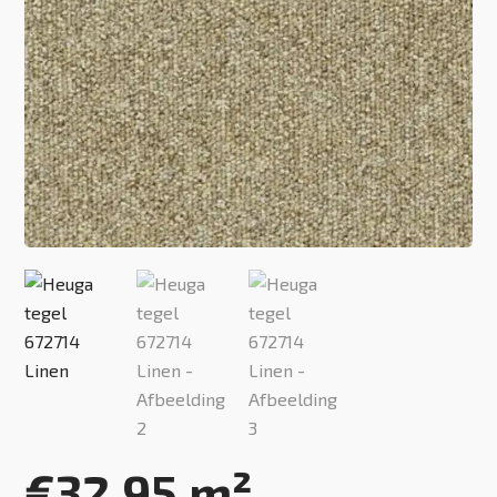
€
32,95
m²