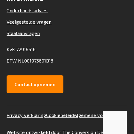
Onderhouds advies
Veelgestelde vragen
Staalaanvragen
KvK 72916516
BTW NL001973601B13
Contact opnemen
Privacy verklaring
Cookiebeleid
Algemene voorwaarden
Toevoegen aan offerte
Staalaanvraag
Website ontwikkeld door
The Conversion Department