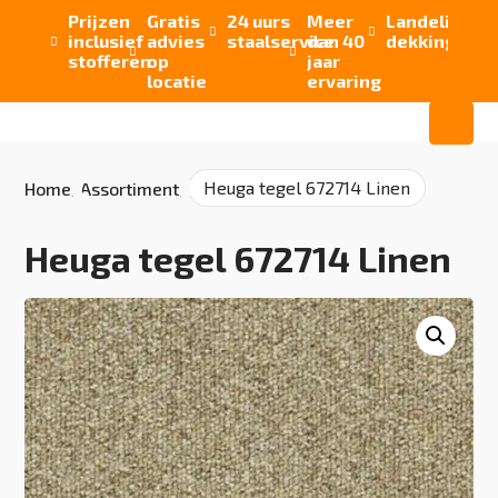
Prijzen
Gratis
24 uurs
Meer
Landelijke


inclusief
advies
staalservice
dan 40
dekking



stofferen
op
jaar
locatie
ervaring
Heuga tegel 672714 Linen
Home
/
Assortiment
/
Heuga tegel 672714 Linen