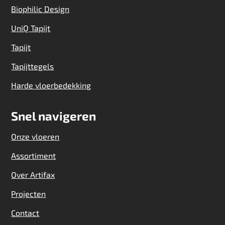
Biophilic Design
UniQ Tapijt
Tapijt
Tapijttegels
Harde vloerbedekking
Snel navigeren
Onze vloeren
Assortiment
Over Artifax
Projecten
Contact