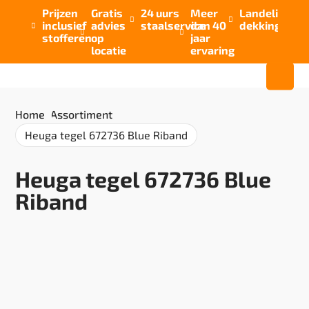
Prijzen
Gratis
24 uurs
Meer
Landelijke


inclusief
advies
staalservice
dan 40
dekking



stofferen
op
jaar
locatie
ervaring
Home
/
Assortiment
/
Heuga tegel 672736 Blue Riband
Heuga tegel 672736 Blue
Riband