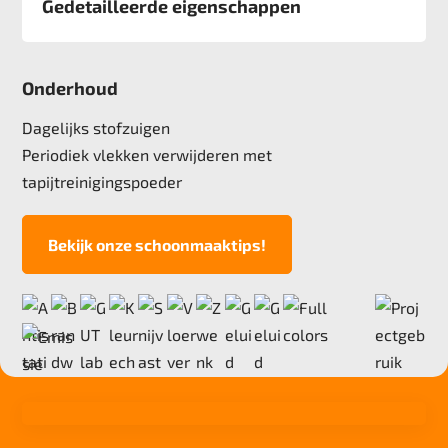
Gedetailleerde eigenschappen
Afmeting
50x50 cm, 5 m2 verpakking
Onderhoud
Pool
100% Polyamide
Dagelijks stofzuigen
Poolgewicht
Periodiek vlekken verwijderen met
550 gr/m2
tapijtreinigingspoeder
Poolhoogte
2,5 mm
Bekijk onze schoonmaaktips!
Totale hoogte
5,4 mm
Anti statisch
ja, , 2kv
Deling
1/10"
Aantal noppen
153.100 noppen/m2