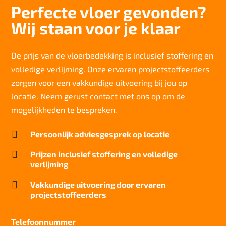
Perfecte vloer gevonden?
Totaal gwicht
Wij staan voor je klaar
3.914 gr/m2
Lichtechtheid NF EN ISO 105-B02
>6
De prijs van de vloerbedekking is inclusief stoffering en
volledige verlijming. Onze ervaren projectstoffeerders
Slijtvastheid NF EN 1307
klasse 33 LC 1+ Rolstoel A
zorgen voor een vakkundige uitvoering bij jou op
locatie. Neem gerust contact met ons op om de
Geluidsisolatie
23 dB
mogelijkheden te bespreken.
Brandwerend

Persoonlijk adviesgesprek op locatie
Cfl-S1
Kwaliteitslabel GUT

Prijzen inclusief stoffering en volledige
OC5650AF
verlijming
Particulier gebruik

Vakkundige uitvoering door ervaren
zwaar
projectstoffeerders
Project gebruik
zwaar
Telefoonnummer