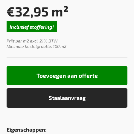
€
32,95
m²
Inclusief stoffering!
Prijs per m2 excl. 21% BTW
Minimale bestelgrootte: 100 m2
Toevoegen aan offerte
Staalaanvraag
Eigenschappen: