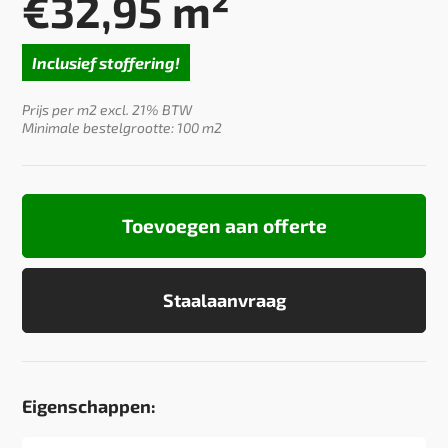
€
32,95
m²
Inclusief stoffering!
Prijs per m2 excl. 21% BTW
Minimale bestelgrootte: 100 m2
Toevoegen aan offerte
Staalaanvraag
Eigenschappen: