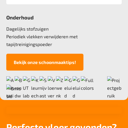
Afmeting
50x50 cm, 5 m2 verpakking
Onderhoud
Pool
100% Polyamide
Dagelijks stofzuigen
Poolgewicht
Periodiek vlekken verwijderen met
550 gr/m2
tapijtreinigingspoeder
Poolhoogte
2,5 mm
Bekijk onze schoonmaaktips!
Totale hoogte
5,4 mm
Anti statisch
ja, , 2kv
Deling
1/10"
Aantal noppen
153.100 noppen/m2
Perfecte vloer gevonden?