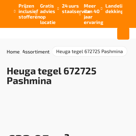
Prijzen
Gratis
24 uurs
Meer
Landelijke


inclusief
advies
staalservice
dan 40
dekking



stofferen
op
jaar
locatie
ervaring
Heuga tegel 672725 Pashmina
Home
/
Assortiment
/
Heuga tegel 672725
Pashmina