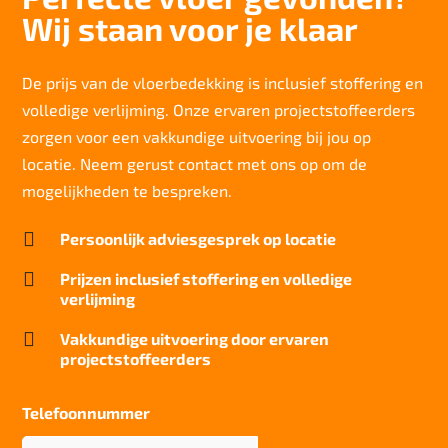
Totaal gwicht
Wij staan voor je klaar
3.914 gr/m2
Lichtechtheid NF EN ISO 105-B02
>6
De prijs van de vloerbedekking is inclusief stoffering en
volledige verlijming. Onze ervaren projectstoffeerders
Slijtvastheid NF EN 1307
klasse 33 LC 1+ Rolstoel A
zorgen voor een vakkundige uitvoering bij jou op
locatie. Neem gerust contact met ons op om de
Geluidsisolatie
23 dB
mogelijkheden te bespreken.
Brandwerend

Persoonlijk adviesgesprek op locatie
Cfl-S1
Kwaliteitslabel GUT

Prijzen inclusief stoffering en volledige
OC5650AF
verlijming
Particulier gebruik

Vakkundige uitvoering door ervaren
zwaar
projectstoffeerders
Project gebruik
zwaar
Telefoonnummer